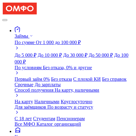
Займы
По сумме
От 1 000 до 100 000 ₽
До 5 000 ₽
До 10 000 ₽
До 30 000 ₽
До 50 000 ₽
До 100
000 ₽
По условиям
Без отказа, 0% и другие
Первый займ 0%
Без отказа
С плохой КИ
Без справок
Срочные
До зарплаты
Способ получения
На карту, наличными
На карту
Наличными
Круглосуточно
Для заёмщиков
По возрасту и статусу
С 18 лет
Студентам
Пенсионерам
Все МФО
Каталог организаций