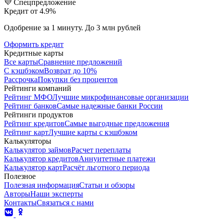
💜 Спецпредложение
Кредит от 4.9%
Одобрение за 1 минуту. До 3 млн рублей
Оформить кредит
Кредитные карты
Все карты
Сравнение предложений
С кэшбэком
Возврат до 10%
Рассрочка
Покупки без процентов
Рейтинги компаний
Рейтинг МФО
Лучшие микрофинансовые организации
Рейтинг банков
Самые надежные банки России
Рейтинги продуктов
Рейтинг кредитов
Самые выгодные предложения
Рейтинг карт
Лучшие карты с кэшбэком
Калькуляторы
Калькулятор займов
Расчет переплаты
Калькулятор кредитов
Аннуитетные платежи
Калькулятор карт
Расчёт льготного периода
Полезное
Полезная информация
Статьи и обзоры
Авторы
Наши эксперты
Контакты
Связаться с нами