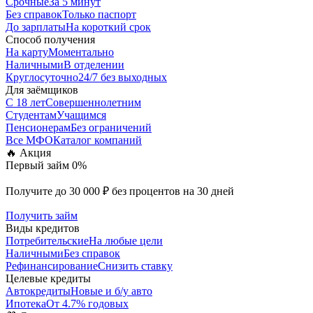
Срочные
За 5 минут
Без справок
Только паспорт
До зарплаты
На короткий срок
Способ получения
На карту
Моментально
Наличными
В отделении
Круглосуточно
24/7 без выходных
Для заёмщиков
С 18 лет
Совершеннолетним
Студентам
Учащимся
Пенсионерам
Без ограничений
Все МФО
Каталог компаний
🔥 Акция
Первый займ 0%
Получите до 30 000 ₽ без процентов на 30 дней
Получить займ
Виды кредитов
Потребительские
На любые цели
Наличными
Без справок
Рефинансирование
Снизить ставку
Целевые кредиты
Автокредиты
Новые и б/у авто
Ипотека
От 4.7% годовых