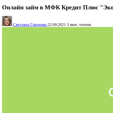
Онлайн займ в МФК Кредит Плюс "Эк
Светлана Глиценко
22.09.2021
3 мин. чтения