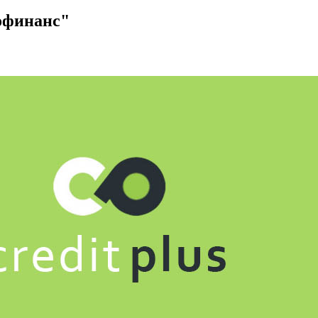
офинанс"