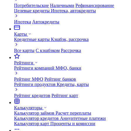
Потребительские
Наличными
Рефинансирование
Целевые кредиты
Ипотека, автокредиты
Ипотека
Автокредиты
Карты
Кредитные карты
Кэшбэк, рассрочка
Все карты
С кэшбэком
Рассрочка
Рейтинги
Рейтинги компаний
МФО, банки
Рейтинг МФО
Рейтинг банков
Рейтинги продуктов
Кредиты, карты
Рейтинг кредитов
Рейтинг карт
Калькуляторы
Калькулятор займов
Расчет переплаты
Калькулятор кредитов
Аннуитетные платежи
Калькулятор карт
Проценты и комиссии