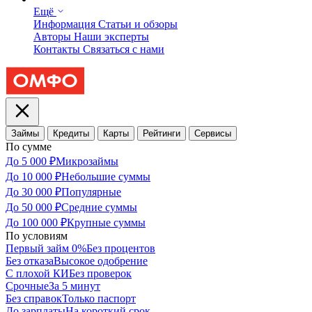
Ещё
Информация
Статьи и обзоры
Авторы
Наши эксперты
Контакты
Связаться с нами
Займы
Кредиты
Карты
Рейтинги
Сервисы
По сумме
До 5 000 ₽
Микрозаймы
До 10 000 ₽
Небольшие суммы
До 30 000 ₽
Популярные
До 50 000 ₽
Средние суммы
До 100 000 ₽
Крупные суммы
По условиям
Первый займ 0%
Без процентов
Без отказа
Высокое одобрение
С плохой КИ
Без проверок
Срочные
За 5 минут
Без справок
Только паспорт
До зарплаты
На короткий срок