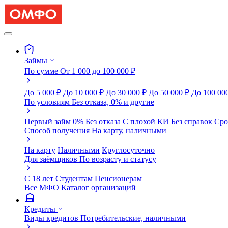
Займы
По сумме
От 1 000 до 100 000 ₽
До 5 000 ₽
До 10 000 ₽
До 30 000 ₽
До 50 000 ₽
До 100 00
По условиям
Без отказа, 0% и другие
Первый займ 0%
Без отказа
С плохой КИ
Без справок
Сро
Способ получения
На карту, наличными
На карту
Наличными
Круглосуточно
Для заёмщиков
По возрасту и статусу
С 18 лет
Студентам
Пенсионерам
Все МФО
Каталог организаций
Кредиты
Виды кредитов
Потребительские, наличными