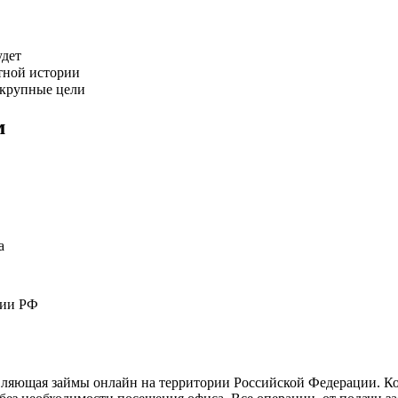
удет
тной истории
 крупные цели
м
а
рии РФ
вляющая займы онлайн на территории Российской Федерации. Ко