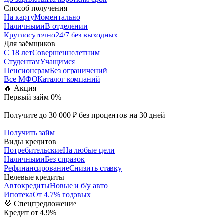
Способ получения
На карту
Моментально
Наличными
В отделении
Круглосуточно
24/7 без выходных
Для заёмщиков
С 18 лет
Совершеннолетним
Студентам
Учащимся
Пенсионерам
Без ограничений
Все МФО
Каталог компаний
🔥 Акция
Первый займ 0%
Получите до 30 000 ₽ без процентов на 30 дней
Получить займ
Виды кредитов
Потребительские
На любые цели
Наличными
Без справок
Рефинансирование
Снизить ставку
Целевые кредиты
Автокредиты
Новые и б/у авто
Ипотека
От 4.7% годовых
💜 Спецпредложение
Кредит от 4.9%