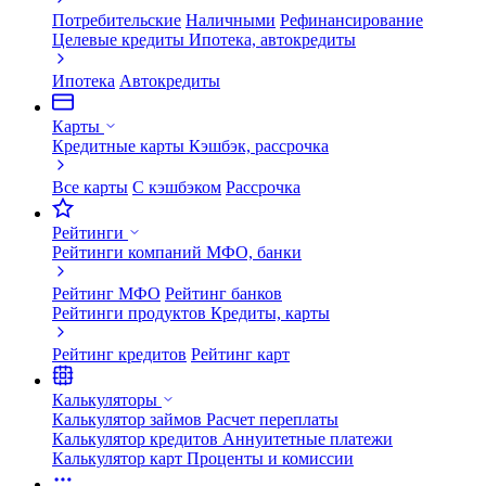
Потребительские
Наличными
Рефинансирование
Целевые кредиты
Ипотека, автокредиты
Ипотека
Автокредиты
Карты
Кредитные карты
Кэшбэк, рассрочка
Все карты
С кэшбэком
Рассрочка
Рейтинги
Рейтинги компаний
МФО, банки
Рейтинг МФО
Рейтинг банков
Рейтинги продуктов
Кредиты, карты
Рейтинг кредитов
Рейтинг карт
Калькуляторы
Калькулятор займов
Расчет переплаты
Калькулятор кредитов
Аннуитетные платежи
Калькулятор карт
Проценты и комиссии