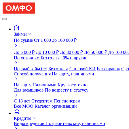
Займы
По сумме
От 1 000 до 100 000 ₽
До 5 000 ₽
До 10 000 ₽
До 30 000 ₽
До 50 000 ₽
До 100 00
По условиям
Без отказа, 0% и другие
Первый займ 0%
Без отказа
С плохой КИ
Без справок
Сро
Способ получения
На карту, наличными
На карту
Наличными
Круглосуточно
Для заёмщиков
По возрасту и статусу
С 18 лет
Студентам
Пенсионерам
Все МФО
Каталог организаций
Кредиты
Виды кредитов
Потребительские, наличными