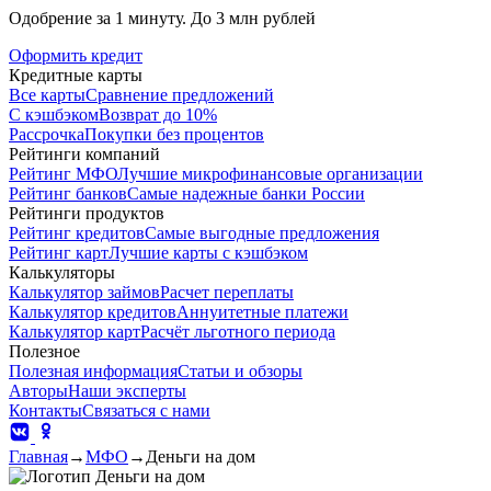
Одобрение за 1 минуту. До 3 млн рублей
Оформить кредит
Кредитные карты
Все карты
Сравнение предложений
С кэшбэком
Возврат до 10%
Рассрочка
Покупки без процентов
Рейтинги компаний
Рейтинг МФО
Лучшие микрофинансовые организации
Рейтинг банков
Самые надежные банки России
Рейтинги продуктов
Рейтинг кредитов
Самые выгодные предложения
Рейтинг карт
Лучшие карты с кэшбэком
Калькуляторы
Калькулятор займов
Расчет переплаты
Калькулятор кредитов
Аннуитетные платежи
Калькулятор карт
Расчёт льготного периода
Полезное
Полезная информация
Статьи и обзоры
Авторы
Наши эксперты
Контакты
Связаться с нами
Главная
→
МФО
→
Деньги на дом