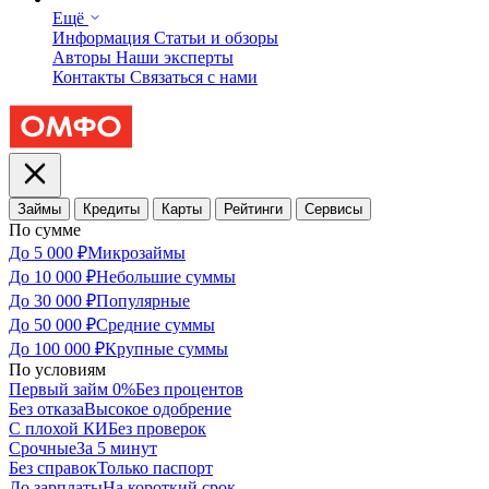
Ещё
Информация
Статьи и обзоры
Авторы
Наши эксперты
Контакты
Связаться с нами
Займы
Кредиты
Карты
Рейтинги
Сервисы
По сумме
До 5 000 ₽
Микрозаймы
До 10 000 ₽
Небольшие суммы
До 30 000 ₽
Популярные
До 50 000 ₽
Средние суммы
До 100 000 ₽
Крупные суммы
По условиям
Первый займ 0%
Без процентов
Без отказа
Высокое одобрение
С плохой КИ
Без проверок
Срочные
За 5 минут
Без справок
Только паспорт
До зарплаты
На короткий срок