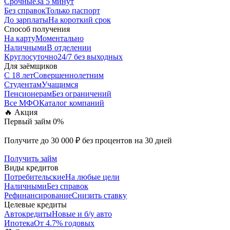
Срочные
За 5 минут
Без справок
Только паспорт
До зарплаты
На короткий срок
Способ получения
На карту
Моментально
Наличными
В отделении
Круглосуточно
24/7 без выходных
Для заёмщиков
С 18 лет
Совершеннолетним
Студентам
Учащимся
Пенсионерам
Без ограничений
Все МФО
Каталог компаний
🔥 Акция
Первый займ 0%
Получите до 30 000 ₽ без процентов на 30 дней
Получить займ
Виды кредитов
Потребительские
На любые цели
Наличными
Без справок
Рефинансирование
Снизить ставку
Целевые кредиты
Автокредиты
Новые и б/у авто
Ипотека
От 4.7% годовых