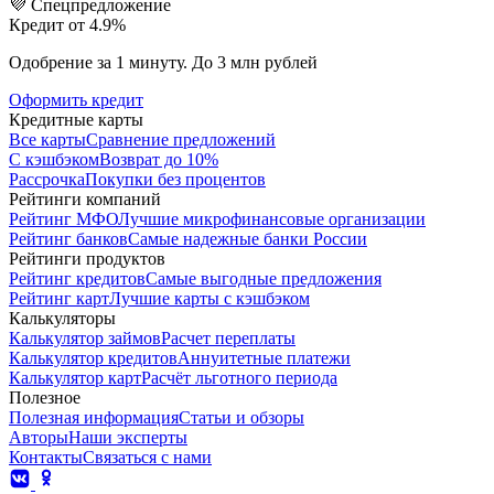
💜 Спецпредложение
Кредит от 4.9%
Одобрение за 1 минуту. До 3 млн рублей
Оформить кредит
Кредитные карты
Все карты
Сравнение предложений
С кэшбэком
Возврат до 10%
Рассрочка
Покупки без процентов
Рейтинги компаний
Рейтинг МФО
Лучшие микрофинансовые организации
Рейтинг банков
Самые надежные банки России
Рейтинги продуктов
Рейтинг кредитов
Самые выгодные предложения
Рейтинг карт
Лучшие карты с кэшбэком
Калькуляторы
Калькулятор займов
Расчет переплаты
Калькулятор кредитов
Аннуитетные платежи
Калькулятор карт
Расчёт льготного периода
Полезное
Полезная информация
Статьи и обзоры
Авторы
Наши эксперты
Контакты
Связаться с нами