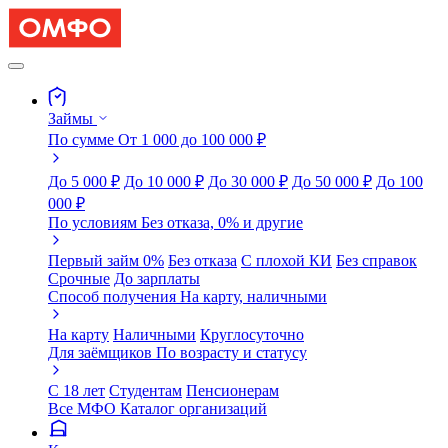
Займы
По сумме
От 1 000 до 100 000 ₽
До 5 000 ₽
До 10 000 ₽
До 30 000 ₽
До 50 000 ₽
До 100
000 ₽
По условиям
Без отказа, 0% и другие
Первый займ 0%
Без отказа
С плохой КИ
Без справок
Срочные
До зарплаты
Способ получения
На карту, наличными
На карту
Наличными
Круглосуточно
Для заёмщиков
По возрасту и статусу
С 18 лет
Студентам
Пенсионерам
Все МФО
Каталог организаций