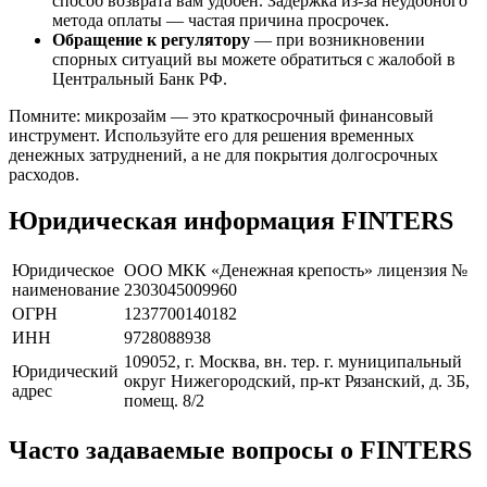
способ возврата вам удобен. Задержка из-за неудобного
метода оплаты — частая причина просрочек.
Обращение к регулятору
— при возникновении
спорных ситуаций вы можете обратиться с жалобой в
Центральный Банк РФ.
Помните: микрозайм — это краткосрочный финансовый
инструмент. Используйте его для решения временных
денежных затруднений, а не для покрытия долгосрочных
расходов.
Юридическая информация FINTERS
Юридическое
ООО МКК «Денежная крепость» лицензия №
наименование
2303045009960
ОГРН
1237700140182
ИНН
9728088938
109052, г. Москва, вн. тер. г. муниципальный
Юридический
округ Нижегородский, пр-кт Рязанский, д. 3Б,
адрес
помещ. 8/2
Часто задаваемые вопросы о FINTERS