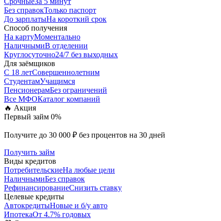
Срочные
За 5 минут
Без справок
Только паспорт
До зарплаты
На короткий срок
Способ получения
На карту
Моментально
Наличными
В отделении
Круглосуточно
24/7 без выходных
Для заёмщиков
С 18 лет
Совершеннолетним
Студентам
Учащимся
Пенсионерам
Без ограничений
Все МФО
Каталог компаний
🔥 Акция
Первый займ 0%
Получите до 30 000 ₽ без процентов на 30 дней
Получить займ
Виды кредитов
Потребительские
На любые цели
Наличными
Без справок
Рефинансирование
Снизить ставку
Целевые кредиты
Автокредиты
Новые и б/у авто
Ипотека
От 4.7% годовых