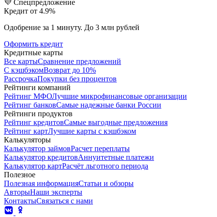
💜 Спецпредложение
Кредит от 4.9%
Одобрение за 1 минуту. До 3 млн рублей
Оформить кредит
Кредитные карты
Все карты
Сравнение предложений
С кэшбэком
Возврат до 10%
Рассрочка
Покупки без процентов
Рейтинги компаний
Рейтинг МФО
Лучшие микрофинансовые организации
Рейтинг банков
Самые надежные банки России
Рейтинги продуктов
Рейтинг кредитов
Самые выгодные предложения
Рейтинг карт
Лучшие карты с кэшбэком
Калькуляторы
Калькулятор займов
Расчет переплаты
Калькулятор кредитов
Аннуитетные платежи
Калькулятор карт
Расчёт льготного периода
Полезное
Полезная информация
Статьи и обзоры
Авторы
Наши эксперты
Контакты
Связаться с нами