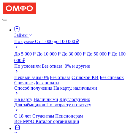
Займы
По сумме
От 1 000 до 100 000 ₽
До 5 000 ₽
До 10 000 ₽
До 30 000 ₽
До 50 000 ₽
До 100
000 ₽
По условиям
Без отказа, 0% и другие
Первый займ 0%
Без отказа
С плохой КИ
Без справок
Срочные
До зарплаты
Способ получения
На карту, наличными
На карту
Наличными
Круглосуточно
Для заёмщиков
По возрасту и статусу
С 18 лет
Студентам
Пенсионерам
Все МФО
Каталог организаций