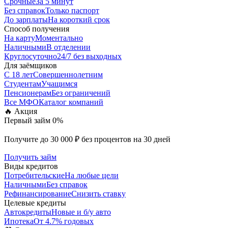
Срочные
За 5 минут
Без справок
Только паспорт
До зарплаты
На короткий срок
Способ получения
На карту
Моментально
Наличными
В отделении
Круглосуточно
24/7 без выходных
Для заёмщиков
С 18 лет
Совершеннолетним
Студентам
Учащимся
Пенсионерам
Без ограничений
Все МФО
Каталог компаний
🔥 Акция
Первый займ 0%
Получите до 30 000 ₽ без процентов на 30 дней
Получить займ
Виды кредитов
Потребительские
На любые цели
Наличными
Без справок
Рефинансирование
Снизить ставку
Целевые кредиты
Автокредиты
Новые и б/у авто
Ипотека
От 4.7% годовых