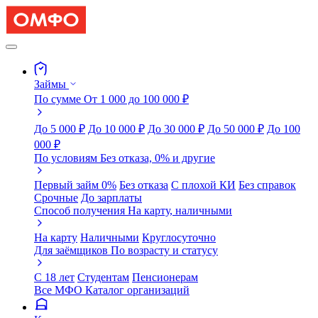
Займы
По сумме
От 1 000 до 100 000 ₽
До 5 000 ₽
До 10 000 ₽
До 30 000 ₽
До 50 000 ₽
До 100
000 ₽
По условиям
Без отказа, 0% и другие
Первый займ 0%
Без отказа
С плохой КИ
Без справок
Срочные
До зарплаты
Способ получения
На карту, наличными
На карту
Наличными
Круглосуточно
Для заёмщиков
По возрасту и статусу
С 18 лет
Студентам
Пенсионерам
Все МФО
Каталог организаций