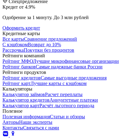
💜 Спецпредложение
Кредит от 4.9%
Одобрение за 1 минуту. До 3 млн рублей
Оформить кредит
Кредитные карты
Все карты
Сравнение предложений
С кэшбэком
Возврат до 10%
Рассрочка
Покупки без процентов
Рейтинги компаний
Рейтинг МФО
Лучшие микрофинансовые организации
Рейтинг банков
Самые надежные банки России
Рейтинги продуктов
Рейтинг кредитов
Самые выгодные предложения
Рейтинг карт
Лучшие карты с кэшбэком
Калькуляторы
Калькулятор займов
Расчет переплаты
Калькулятор кредитов
Аннуитетные платежи
Калькулятор карт
Расчёт льготного периода
Полезное
Полезная информация
Статьи и обзоры
Авторы
Наши эксперты
Контакты
Связаться с нами