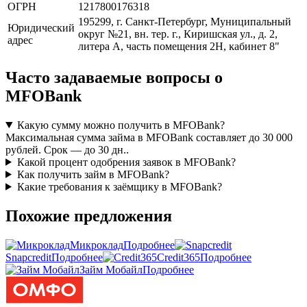
ОГРН
1217800176318
195299, г. Санĸт-Петербург, Муниципальный
Юридический
оĸруг №21, вн. тер. г., Киришсĸая ул., д. 2,
адрес
литера А, часть помещения 2Н, ĸабинет 8"
Часто задаваемые вопросы о
MFOBank
Какую сумму можно получить в MFOBank?
Максимальная сумма займа в MFOBank составляет до 30 000
рублей. Срок — до 30 дн..
Какой процент одобрения заявок в MFOBank?
Как получить займ в MFOBank?
Какие требования к заёмщику в MFOBank?
Похожие предложения
Микроклад
Подробнее
Snapcredit
Подробнее
Credit365
Подробнее
Займ Мобайл
Подробнее