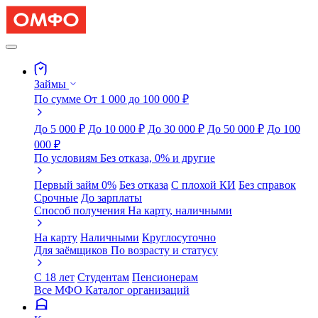
Займы
По сумме
От 1 000 до 100 000 ₽
До 5 000 ₽
До 10 000 ₽
До 30 000 ₽
До 50 000 ₽
До 100
000 ₽
По условиям
Без отказа, 0% и другие
Первый займ 0%
Без отказа
С плохой КИ
Без справок
Срочные
До зарплаты
Способ получения
На карту, наличными
На карту
Наличными
Круглосуточно
Для заёмщиков
По возрасту и статусу
С 18 лет
Студентам
Пенсионерам
Все МФО
Каталог организаций