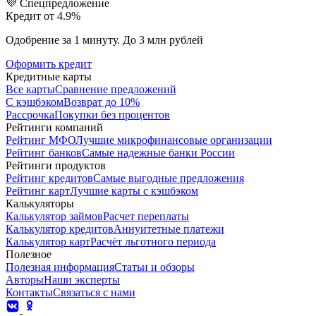
💜 Спецпредложение
Кредит от 4.9%
Одобрение за 1 минуту. До 3 млн рублей
Оформить кредит
Кредитные карты
Все карты
Сравнение предложений
С кэшбэком
Возврат до 10%
Рассрочка
Покупки без процентов
Рейтинги компаний
Рейтинг МФО
Лучшие микрофинансовые организации
Рейтинг банков
Самые надежные банки России
Рейтинги продуктов
Рейтинг кредитов
Самые выгодные предложения
Рейтинг карт
Лучшие карты с кэшбэком
Калькуляторы
Калькулятор займов
Расчет переплаты
Калькулятор кредитов
Аннуитетные платежи
Калькулятор карт
Расчёт льготного периода
Полезное
Полезная информация
Статьи и обзоры
Авторы
Наши эксперты
Контакты
Связаться с нами