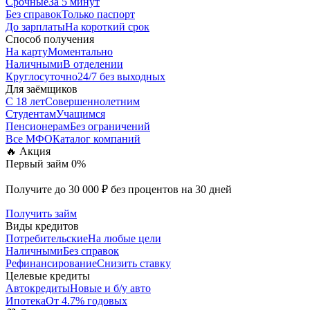
Срочные
За 5 минут
Без справок
Только паспорт
До зарплаты
На короткий срок
Способ получения
На карту
Моментально
Наличными
В отделении
Круглосуточно
24/7 без выходных
Для заёмщиков
С 18 лет
Совершеннолетним
Студентам
Учащимся
Пенсионерам
Без ограничений
Все МФО
Каталог компаний
🔥 Акция
Первый займ 0%
Получите до 30 000 ₽ без процентов на 30 дней
Получить займ
Виды кредитов
Потребительские
На любые цели
Наличными
Без справок
Рефинансирование
Снизить ставку
Целевые кредиты
Автокредиты
Новые и б/у авто
Ипотека
От 4.7% годовых