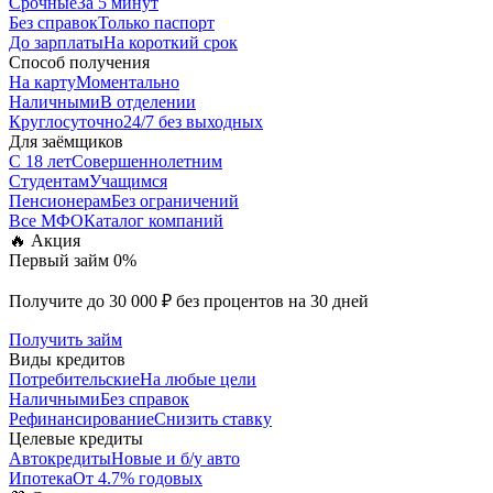
Срочные
За 5 минут
Без справок
Только паспорт
До зарплаты
На короткий срок
Способ получения
На карту
Моментально
Наличными
В отделении
Круглосуточно
24/7 без выходных
Для заёмщиков
С 18 лет
Совершеннолетним
Студентам
Учащимся
Пенсионерам
Без ограничений
Все МФО
Каталог компаний
🔥 Акция
Первый займ 0%
Получите до 30 000 ₽ без процентов на 30 дней
Получить займ
Виды кредитов
Потребительские
На любые цели
Наличными
Без справок
Рефинансирование
Снизить ставку
Целевые кредиты
Автокредиты
Новые и б/у авто
Ипотека
От 4.7% годовых