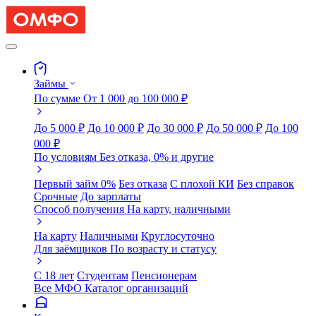
Займы
По сумме
От 1 000 до 100 000 ₽
До 5 000 ₽
До 10 000 ₽
До 30 000 ₽
До 50 000 ₽
До 100
000 ₽
По условиям
Без отказа, 0% и другие
Первый займ 0%
Без отказа
С плохой КИ
Без справок
Срочные
До зарплаты
Способ получения
На карту, наличными
На карту
Наличными
Круглосуточно
Для заёмщиков
По возрасту и статусу
С 18 лет
Студентам
Пенсионерам
Все МФО
Каталог организаций