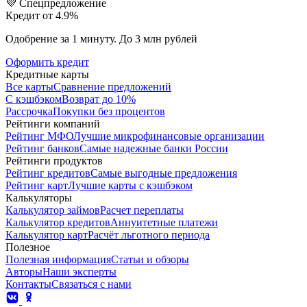
💜 Спецпредложение
Кредит от 4.9%
Одобрение за 1 минуту. До 3 млн рублей
Оформить кредит
Кредитные карты
Все карты
Сравнение предложений
С кэшбэком
Возврат до 10%
Рассрочка
Покупки без процентов
Рейтинги компаний
Рейтинг МФО
Лучшие микрофинансовые организации
Рейтинг банков
Самые надежные банки России
Рейтинги продуктов
Рейтинг кредитов
Самые выгодные предложения
Рейтинг карт
Лучшие карты с кэшбэком
Калькуляторы
Калькулятор займов
Расчет переплаты
Калькулятор кредитов
Аннуитетные платежи
Калькулятор карт
Расчёт льготного периода
Полезное
Полезная информация
Статьи и обзоры
Авторы
Наши эксперты
Контакты
Связаться с нами