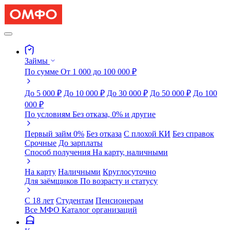
Займы
По сумме
От 1 000 до 100 000 ₽
До 5 000 ₽
До 10 000 ₽
До 30 000 ₽
До 50 000 ₽
До 100
000 ₽
По условиям
Без отказа, 0% и другие
Первый займ 0%
Без отказа
С плохой КИ
Без справок
Срочные
До зарплаты
Способ получения
На карту, наличными
На карту
Наличными
Круглосуточно
Для заёмщиков
По возрасту и статусу
С 18 лет
Студентам
Пенсионерам
Все МФО
Каталог организаций