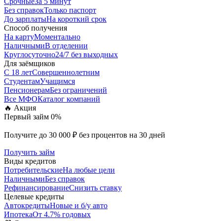
Срочные
За 5 минут
Без справок
Только паспорт
До зарплаты
На короткий срок
Способ получения
На карту
Моментально
Наличными
В отделении
Круглосуточно
24/7 без выходных
Для заёмщиков
С 18 лет
Совершеннолетним
Студентам
Учащимся
Пенсионерам
Без ограничений
Все МФО
Каталог компаний
🔥 Акция
Первый займ 0%
Получите до 30 000 ₽ без процентов на 30 дней
Получить займ
Виды кредитов
Потребительские
На любые цели
Наличными
Без справок
Рефинансирование
Снизить ставку
Целевые кредиты
Автокредиты
Новые и б/у авто
Ипотека
От 4.7% годовых