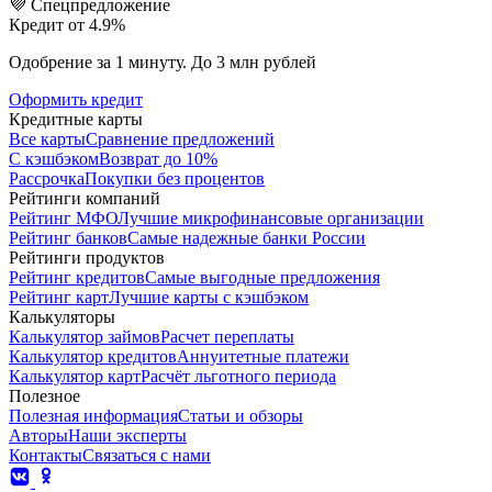
💜 Спецпредложение
Кредит от 4.9%
Одобрение за 1 минуту. До 3 млн рублей
Оформить кредит
Кредитные карты
Все карты
Сравнение предложений
С кэшбэком
Возврат до 10%
Рассрочка
Покупки без процентов
Рейтинги компаний
Рейтинг МФО
Лучшие микрофинансовые организации
Рейтинг банков
Самые надежные банки России
Рейтинги продуктов
Рейтинг кредитов
Самые выгодные предложения
Рейтинг карт
Лучшие карты с кэшбэком
Калькуляторы
Калькулятор займов
Расчет переплаты
Калькулятор кредитов
Аннуитетные платежи
Калькулятор карт
Расчёт льготного периода
Полезное
Полезная информация
Статьи и обзоры
Авторы
Наши эксперты
Контакты
Связаться с нами