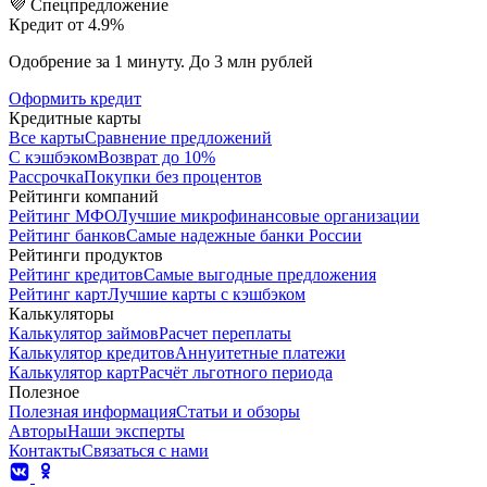
💜 Спецпредложение
Кредит от 4.9%
Одобрение за 1 минуту. До 3 млн рублей
Оформить кредит
Кредитные карты
Все карты
Сравнение предложений
С кэшбэком
Возврат до 10%
Рассрочка
Покупки без процентов
Рейтинги компаний
Рейтинг МФО
Лучшие микрофинансовые организации
Рейтинг банков
Самые надежные банки России
Рейтинги продуктов
Рейтинг кредитов
Самые выгодные предложения
Рейтинг карт
Лучшие карты с кэшбэком
Калькуляторы
Калькулятор займов
Расчет переплаты
Калькулятор кредитов
Аннуитетные платежи
Калькулятор карт
Расчёт льготного периода
Полезное
Полезная информация
Статьи и обзоры
Авторы
Наши эксперты
Контакты
Связаться с нами