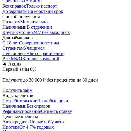
Срочные
За 5 минут
Без справок
Только паспорт
До зарплаты
На короткий срок
Способ получения
На карту
Моментально
Наличными
В отделении
Круглосуточно
24/7 без выходных
Для заёмщиков
С 18 лет
Совершеннолетним
Студентам
Учащимся
Пенсионерам
Без ограничений
Все МФО
Каталог компаний
🔥 Акция
Первый займ 0%
Получите до 30 000 ₽ без процентов на 30 дней
Получить займ
Виды кредитов
Потребительские
На любые цели
Наличными
Без справок
Рефинансирование
Снизить ставку
Целевые кредиты
Автокредиты
Новые и б/у авто
Ипотека
От 4.7% годовых